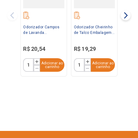
Odorizador Campos
Odorizador Cheirinho
de Lavanda
de Talco Embalagem
Embalagem
Econômica 360ml
Econômica 360ml
Bom Ar
R$
20
,
54
R$
19
,
29
Bom Ar
Adicionar ao
Adicionar ao
carrinho
carrinho