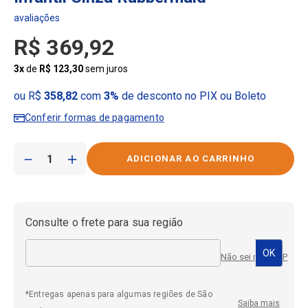
R$
369
,
92
3
x
de
R$
123
,
30
sem juros
ou R$
358,82
com
3%
de desconto no PIX ou Boleto
Conferir formas de pagamento
－
＋
Consulte o frete para sua região
Não sei meu CEP
*Entregas apenas para algumas regiões de São
Saiba mais