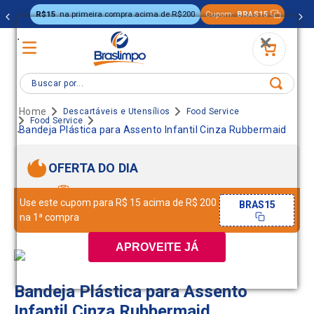
R$15
na primeira compra acima de R$200
Cupom:
BRAS15
.
Buscar por...
Descartáveis e Utensílios
Food Service
Food Service
.
Bandeja Plástica para Assento Infantil Cinza Rubbermaid
OFERTA DO DIA
Use este cupom para R$ 15 acima de R$ 200
BRAS15
na 1ª compra
APROVEITE JÁ
Bandeja Plástica para Assento
Infantil Cinza Rubbermaid