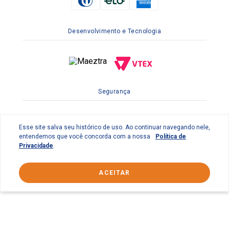
Desenvolvimento e Tecnologia
Segurança
Esse site salva seu histórico de uso. Ao continuar navegando nele,
entendemos que você concorda com a nossa
Política de
Privacidade
.
ACEITAR
© 2022 Braslimpo Comercial Ltda | Av. Lauro de Gusmão
Silveira, 158 Parque Industrial do Jardim São Geraldo -