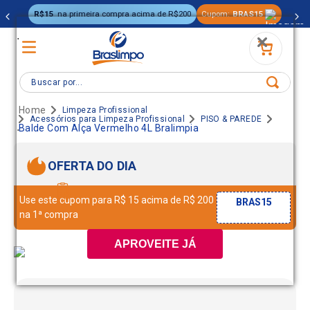
R$15
na primeira compra acima de R$200
Cupom:
BRAS15
.
Buscar por...
Limpeza Profissional
Acessórios para Limpeza Profissional
PISO & PAREDE
.
Balde Com Alça Vermelho 4L Bralimpia
OFERTA DO DIA
Use este cupom para R$ 15 acima de R$ 200
BRAS15
na 1ª compra
APROVEITE JÁ