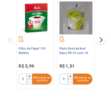
Filtro de Papel 103
Prato Descartável
Melitta
Raso PR-15 com 10
Unidades Kerocopo
R$
5
,
99
R$
1
,
51
Adicionar ao
Adicionar ao
carrinho
carrinho