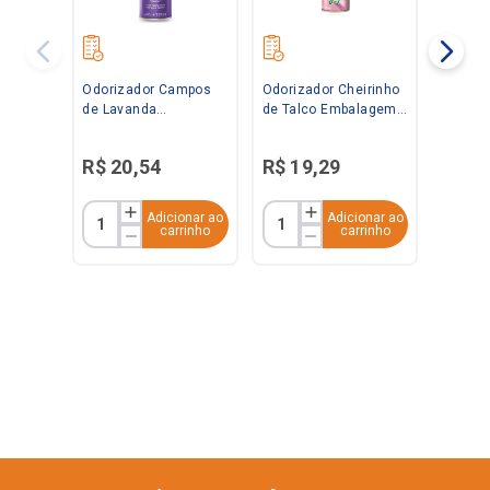
Odorizador Campos
Odorizador Cheirinho
de Lavanda
de Talco Embalagem
Embalagem
Econômica 360ml
Econômica 360ml
Bom Ar
R$
20
,
54
R$
19
,
29
Bom Ar
Adicionar ao
Adicionar ao
carrinho
carrinho