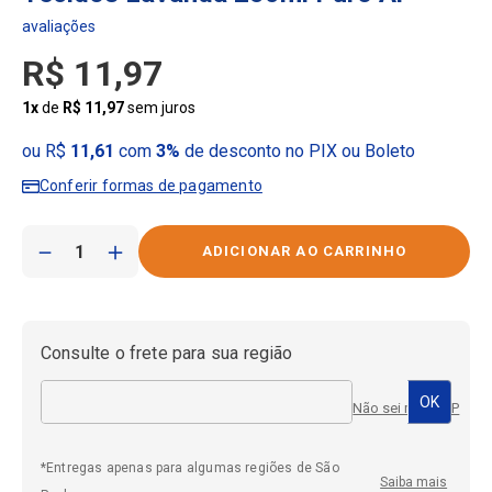
R$
11
,
97
1
x
de
R$
11
,
97
sem juros
ou R$
11,61
com
3%
de desconto no PIX ou Boleto
Conferir formas de pagamento
－
＋
Consulte o frete para sua região
Não sei meu CEP
*Entregas apenas para algumas regiões de São
Saiba mais