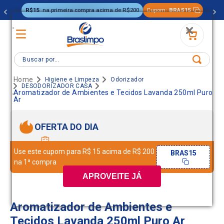
R$15
na primeira compra acima de R$200
Cupom:
BRAS15
.
Buscar por...
Higiene e Limpeza
Odorizador
DESODORIZADOR CASA
.
Aromatizador de Ambientes e Tecidos Lavanda 250ml Puro
Ar
OFERTA DO DIA
Use este cupom para R$ 15 acima de R$ 200
BRAS15
na 1ª compra
APROVEITE JÁ
Aromatizador de Ambientes e
Tecidos Lavanda 250ml Puro Ar