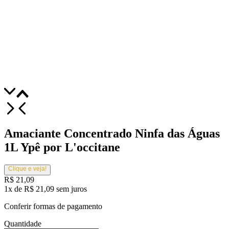
Amaciante Concentrado Ninfa das Águas
1L Ypê por L'occitane
Clique e veja!
R$
21
,
09
1
x
de
R$
21
,
09
sem juros
Conferir formas de pagamento
Quantidade