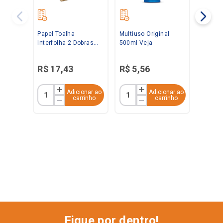
Papel Toalha
Multiuso Original
Interfolha 2 Dobras
500ml Veja
Folha Simples Branco
20x21 C/ 1.000 folhas
R$
17
,
43
R$
5
,
56
Baby
Adicionar ao
Adicionar ao
carrinho
carrinho
Fique por dentro!