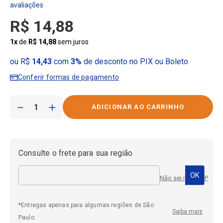
R$
14
,
88
1
x
de
R$
14
,
88
sem juros
ou R$
14,43
com
3%
de desconto no PIX ou Boleto
Conferir formas de pagamento
－
＋
Consulte o frete para sua região
Não sei meu CEP
*Entregas apenas para algumas regiões de São
Saiba mais
Paulo.