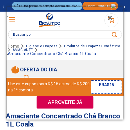
R$15
na primeira compra acima de R$200
Cupom:
BRAS15
.
Buscar por...
Higiene e Limpeza
Produtos de Limpeza Doméstica
AMACIANTE
.
Amaciante Concentrado Chá Branco 1L Coala
OFERTA DO DIA
Use este cupom para R$ 15 acima de R$ 200
BRAS15
na 1ª compra
APROVEITE JÁ
Amaciante Concentrado Chá Branco
1L Coala