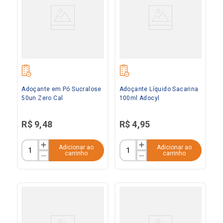
Adoçante em Pó Sucralose
Adoçante Líquido Sacarina
50un Zero Cal
100ml Adocyl
R$
9
,
48
R$
4
,
95
Adicionar ao
Adicionar ao
carrinho
carrinho