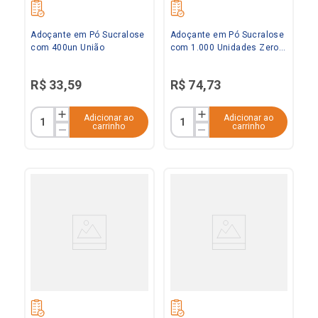
Adoçante em Pó Sucralose
Adoçante em Pó Sucralose
com 400un União
com 1.000 Unidades Zero
Cal
R$
33
,
59
R$
74
,
73
Adicionar ao
Adicionar ao
carrinho
carrinho