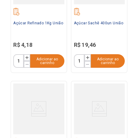
Açúcar Refinado 1Kg União
Açúcar Sachê 400un União
R$
4
,
18
R$
19
,
46
Adicionar ao
Adicionar ao
carrinho
carrinho