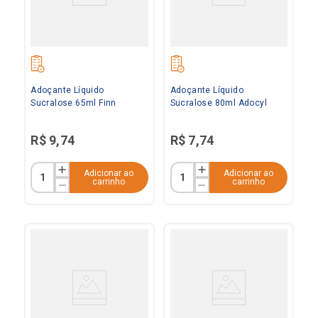
Adoçante Líquido
Adoçante Líquido
Sucralose 65ml Finn
Sucralose 80ml Adocyl
R$
9
,
74
R$
7
,
74
Adicionar ao
Adicionar ao
carrinho
carrinho