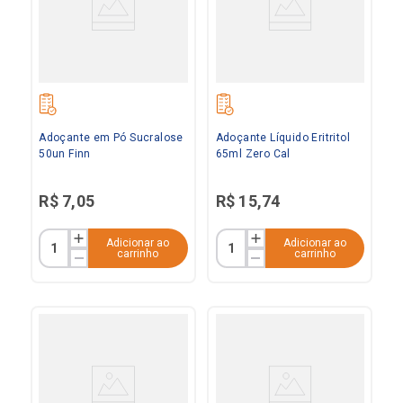
Adoçante em Pó Sucralose
Adoçante Líquido Eritritol
50un Finn
65ml Zero Cal
R$
7
,
05
R$
15
,
74
Adicionar ao
Adicionar ao
carrinho
carrinho