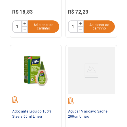
R$
18
,
83
R$
72
,
23
Adicionar ao
Adicionar ao
carrinho
carrinho
Adoçante Líquido 100%
Açúcar Mascavo Sachê
Stevia 60ml Linea
200un União