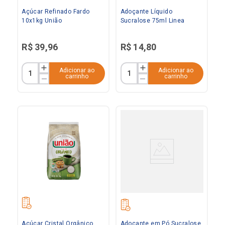
Açúcar Refinado Fardo
Adoçante Líquido
10x1kg União
Sucralose 75ml Linea
R$
39
,
96
R$
14
,
80
Adicionar ao
Adicionar ao
carrinho
carrinho
Açúcar Cristal Orgânico
Adoçante em Pó Sucralose