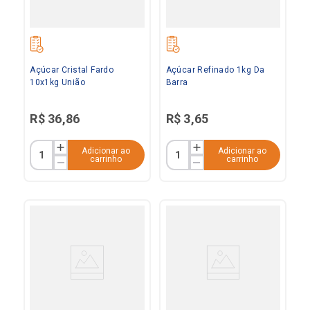
Açúcar Cristal Fardo
Açúcar Refinado 1kg Da
10x1kg União
Barra
R$
36
,
86
R$
3
,
65
Adicionar ao
Adicionar ao
carrinho
carrinho