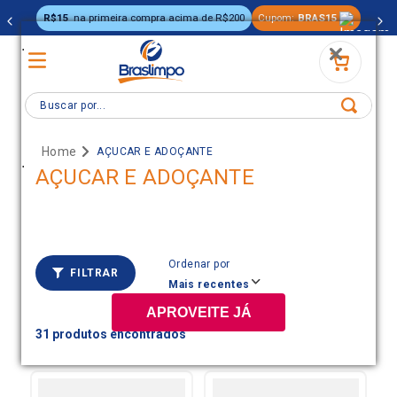
R$15
na primeira compra acima de R$200
Cupom:
BRAS15
.
Buscar por...
AÇUCAR E ADOÇANTE
.
AÇUCAR E ADOÇANTE
Ordenar por
FILTRAR
Mais recentes
APROVEITE JÁ
31