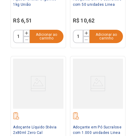
1kg União
com 50 unidades Linea
R$
6
,
51
R$
10
,
62
Adicionar ao
Adicionar ao
carrinho
carrinho
Adoçante Líquido Stévia
Adoçante em Pó Sucralose
2x80ml Zero Cal
com 1.000 unidades Linea