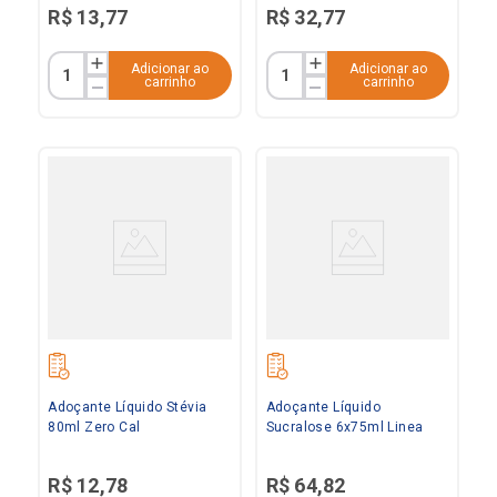
R$
13
,
77
R$
32
,
77
Adicionar ao
Adicionar ao
carrinho
carrinho
Adoçante Líquido Stévia
Adoçante Líquido
80ml Zero Cal
Sucralose 6x75ml Linea
R$
12
,
78
R$
64
,
82