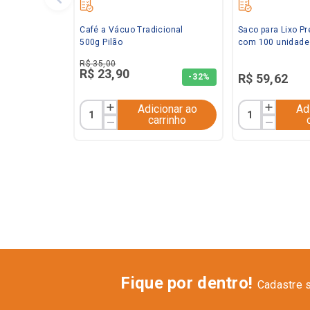
Café a Vácuo Tradicional
Saco para Lixo Pr
500g Pilão
com 100 unidade
R$
35
,
00
R$
23
,
90
R$
59
,
62
-
32%
Adicionar ao
Ad
carrinho
Fique por dentro!
Cadastre 