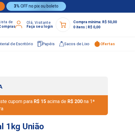
3%
OFF no pix ou boleto
Lista de
Compra mínima:
R$ 50,00
Olá, Visitante
Compras
Faça seu login
0
itens
|
R$ 0,00
terial de Escritório
Papéis
Sacos de Lixo
Ofertas
A
ste cupom para
R$ 15
acima de
R$ 200
na 1ª
ra
al 1kg União