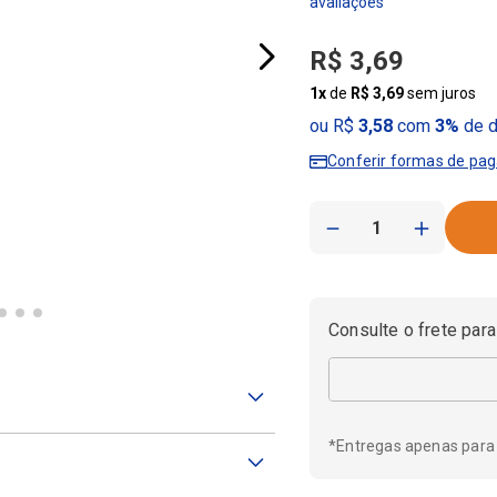
R$
3
,
69
1
x
de
R$
3
,
69
sem juros
ou R$
3,58
com
3%
de d
Conferir formas de pa
－
＋
Consulte o frete para
*Entregas apenas para