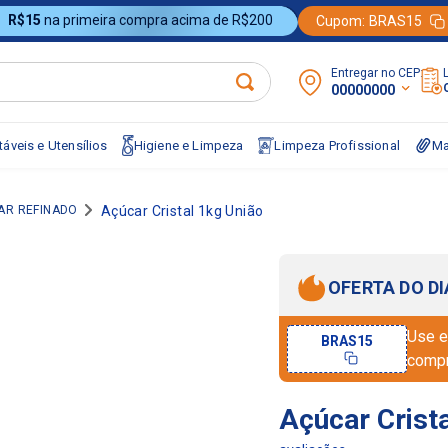
R$15
na primeira compra acima de R$200
Cupom:
BRAS15
Entregar no CEP:
00000000
áveis e Utensílios
Higiene e Limpeza
Limpeza Profissional
Ma
AR REFINADO
Açúcar Cristal 1kg União
OFERTA DO DI
Use e
BRAS15
comp
Açúcar Crist