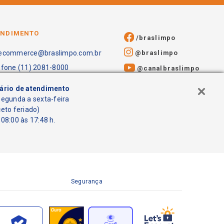
ENDIMENTO
/braslimpo
@braslimpo
ecommerce@braslimpo.com.br
efone (11) 2081-8000
@canalbraslimpo​
ário de atendimento
segunda a sexta-feira
ceto feriado)
08:00 às 17:48 h.
Segurança