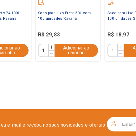
eto P4 100L
Saco para Lixo Preto 60L com
Saco para Lixo 
s Ravana
100 unidades Ravana
100 unidades S
R$
29
,
83
R$
18
,
97
icionar ao
Adicionar ao
A
carrinho
carrinho
seu e-mail e receba nossas novidades e ofertas