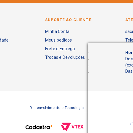
SUPORTE AO CLIENTE
AT
Minha Conta
sac
idade
Meus pedidos
Tel
Frete e Entrega
.
Hor
Trocas e Devoluções
.
De 
.
(ex
.
Das 
Desenvolvimento e Tecnologia