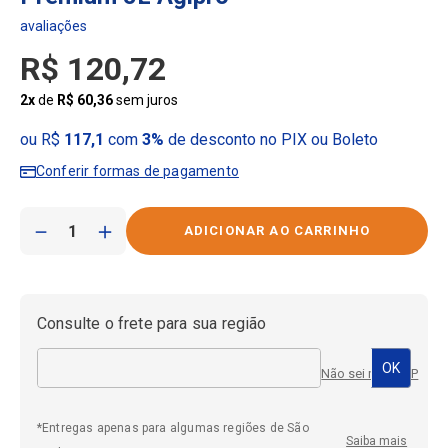
R$
120
,
72
2
x
de
R$
60
,
36
sem juros
ou R$
117,1
com
3%
de desconto no PIX ou Boleto
Conferir formas de pagamento
－
＋
Consulte o frete para sua região
Não sei meu CEP
*Entregas apenas para algumas regiões de São
Saiba mais