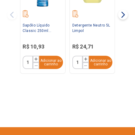
Sapólio Líquido
Detergente Neutro 5L
Classic 250ml
Limpol
Radium
R$
10
,
93
R$
24
,
71
Adicionar ao
Adicionar ao
carrinho
carrinho