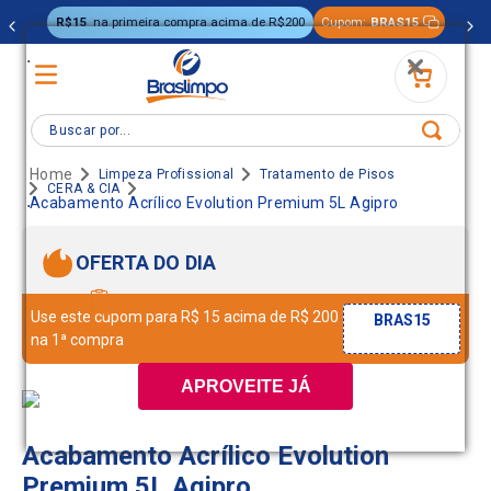
R$15
na primeira compra acima de R$200
Cupom:
BRAS15
.
Buscar por...
Limpeza Profissional
Tratamento de Pisos
CERA & CIA
.
Acabamento Acrílico Evolution Premium 5L Agipro
OFERTA DO DIA
Use este cupom para R$ 15 acima de R$ 200
BRAS15
na 1ª compra
APROVEITE JÁ
Acabamento Acrílico Evolution
Premium 5L Agipro