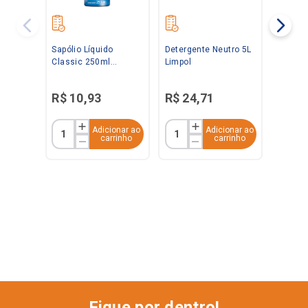
Sapólio Líquido
Detergente Neutro 5L
Classic 250ml
Limpol
Radium
R$
10
,
93
R$
24
,
71
Adicionar ao
Adicionar ao
carrinho
carrinho
Fique por dentro!