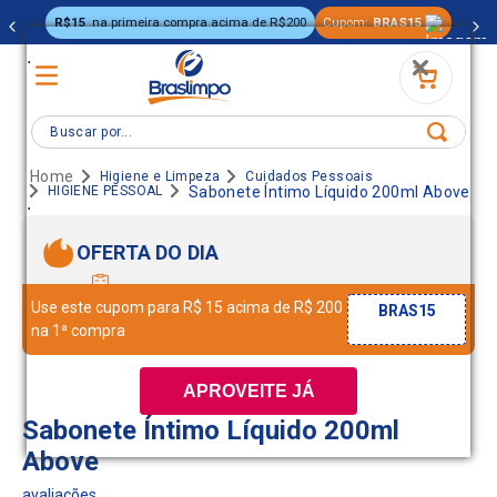
R$15
na primeira compra acima de R$200
Cupom:
BRAS15
.
Buscar por...
Higiene e Limpeza
Cuidados Pessoais
HIGIENE PESSOAL
Sabonete Íntimo Líquido 200ml Above
.
OFERTA DO DIA
Use este cupom para R$ 15 acima de R$ 200
BRAS15
na 1ª compra
APROVEITE JÁ
Sabonete Íntimo Líquido 200ml
Above