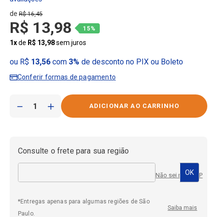
R$
16
,
45
R$
13
,
98
15%
1
x
de
R$
13
,
98
sem juros
ou R$
13,56
com
3%
de desconto no PIX ou Boleto
Conferir formas de pagamento
－
＋
Consulte o frete para sua região
Não sei meu CEP
*Entregas apenas para algumas regiões de São
Saiba mais
Paulo.