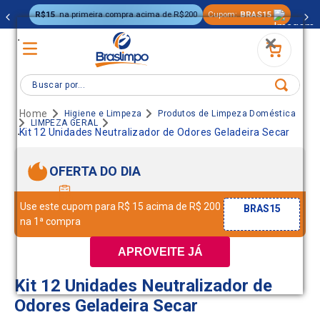
R$15
na primeira compra acima de R$200
Cupom:
BRAS15
.
Buscar por...
Higiene e Limpeza
Produtos de Limpeza Doméstica
LIMPEZA GERAL
.
Kit 12 Unidades Neutralizador de Odores Geladeira Secar
OFERTA DO DIA
Use este cupom para R$ 15 acima de R$ 200
BRAS15
na 1ª compra
APROVEITE JÁ
Kit 12 Unidades Neutralizador de
Odores Geladeira Secar