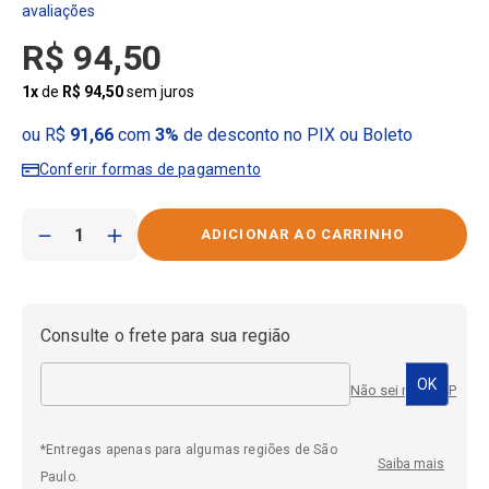
R$
94
,
50
1
x
de
R$
94
,
50
sem juros
ou R$
91,66
com
3%
de desconto no PIX ou Boleto
Conferir formas de pagamento
－
＋
Consulte o frete para sua região
Não sei meu CEP
*Entregas apenas para algumas regiões de São
Saiba mais
Paulo.