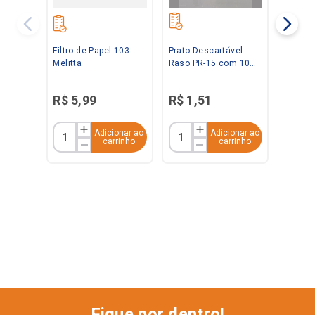
Filtro de Papel 103
Prato Descartável
Melitta
Raso PR-15 com 10
Unidades Kerocopo
R$
5
,
99
R$
1
,
51
Adicionar ao
Adicionar ao
carrinho
carrinho
Fique por dentro!