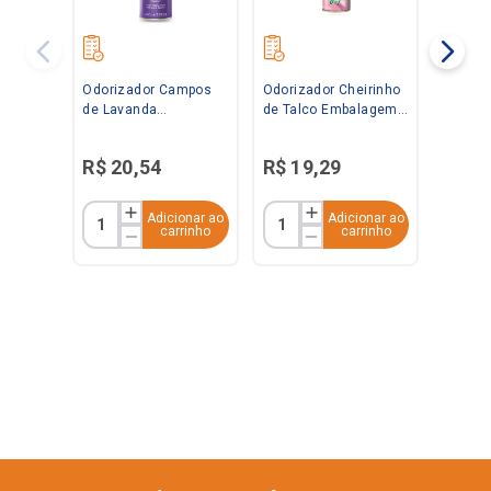
Odorizador Campos
Odorizador Cheirinho
de Lavanda
de Talco Embalagem
Embalagem
Econômica 360ml
Econômica 360ml
Bom Ar
R$
20
,
54
R$
19
,
29
Bom Ar
Adicionar ao
Adicionar ao
carrinho
carrinho