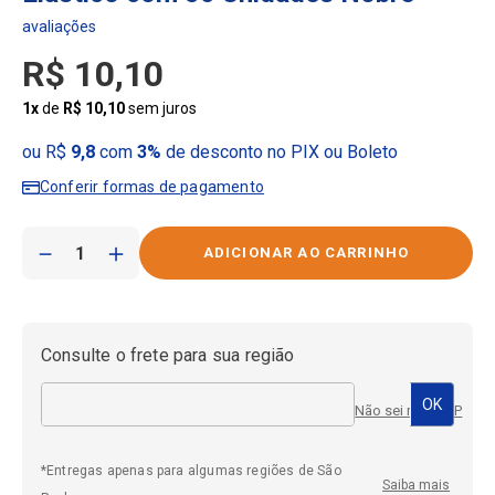
R$
10
,
10
1
x
de
R$
10
,
10
sem juros
ou R$
9,8
com
3%
de desconto no PIX ou Boleto
Conferir formas de pagamento
－
＋
Consulte o frete para sua região
Não sei meu CEP
*Entregas apenas para algumas regiões de São
Saiba mais