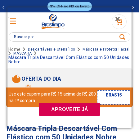
3%
OFF no PIX ou boleto
.
Buscar por...
Descartáveis e Utensílios
Máscara e Protetor Facial
MASCARA
.
Máscara Tripla Descartável Com Elástico com 50 Unidades
Nobre
OFERTA DO DIA
Use este cupom para R$ 15 acima de R$ 200
BRAS15
na 1ª compra
APROVEITE JÁ
Máscara Tripla Descartável Com
Elástico com 50 Unidades Nobre