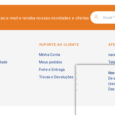
seu e-mail e receba nossas novidades e ofertas
SUPORTE AO CLIENTE
AT
Minha Conta
sac
idade
Meus pedidos
Tel
Frete e Entrega
.
Hor
Trocas e Devoluções
.
De 
.
(ex
.
Das 