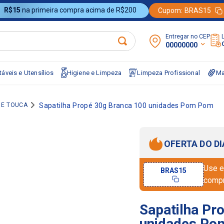
R$15
na primeira compra acima de R$200
Cupom:
BRAS15
Entregar no CEP:
00000000
áveis e Utensílios
Higiene e Limpeza
Limpeza Profissional
Ma
 E TOUCA
Sapatilha Propé 30g Branca 100 unidades Pom Pom
OFERTA DO DI
Use e
BRAS15
comp
Sapatilha Pr
unidades P