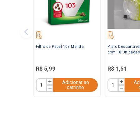
Filtro de Papel 103 Melitta
Prato Descartáve
com 10 Unidades
R$
5
,
99
R$
1
,
51
Adicionar ao
Ad
carrinho