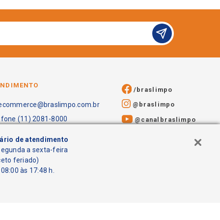
ENDIMENTO
/braslimpo
@braslimpo
ecommerce@braslimpo.com.br
efone (11) 2081-8000
@canalbraslimpo​
ário de atendimento
segunda a sexta-feira
ceto feriado)
08:00 às 17:48 h.