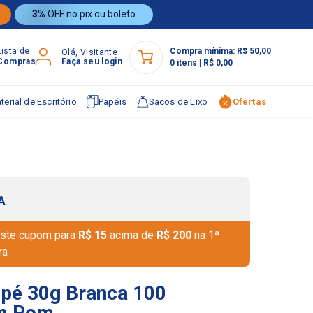
3%
OFF no pix ou boleto
Lista de
Compra mínima:
R$ 50,00
Olá, Visitante
Compras
Faça seu login
0
itens
|
R$ 0,00
terial de Escritório
Papéis
Sacos de Lixo
Ofertas
A
ste cupom para
R$ 15
acima de
R$ 200
na 1ª
ra
opé 30g Branca 100
om Pom