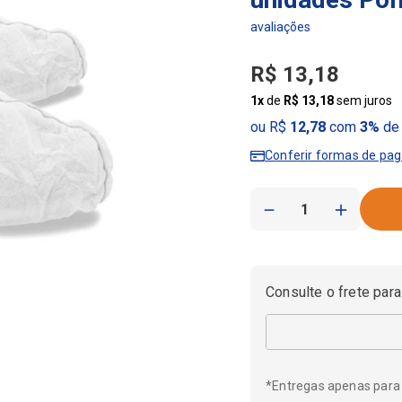
R$
13
,
18
1
x
de
R$
13
,
18
sem juros
ou R$
12,78
com
3%
de 
Conferir formas de pa
－
＋
Consulte o frete para
*Entregas apenas para