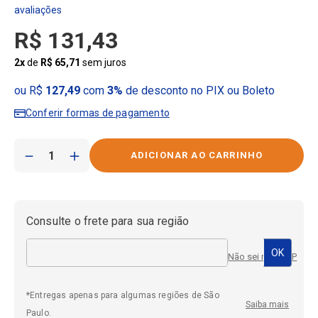
R$
131
,
43
2
x
de
R$
65
,
71
sem juros
ou R$
127,49
com
3%
de desconto no PIX ou Boleto
Conferir formas de pagamento
－
＋
Consulte o frete para sua região
Não sei meu CEP
*Entregas apenas para algumas regiões de São
Saiba mais
Paulo.