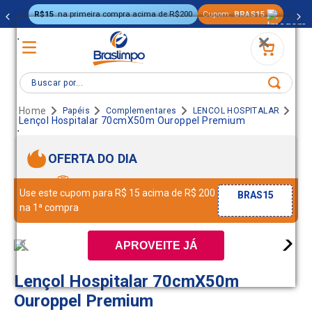
R$15
na primeira compra acima de R$200
Cupom:
BRAS15
.
Buscar por...
Papéis
Complementares
LENCOL HOSPITALAR
Lençol Hospitalar 70cmX50m Ouroppel Premium
.
OFERTA DO DIA
Use este cupom para R$ 15 acima de R$ 200
BRAS15
na 1ª compra
APROVEITE JÁ
Lençol Hospitalar 70cmX50m
Ouroppel Premium