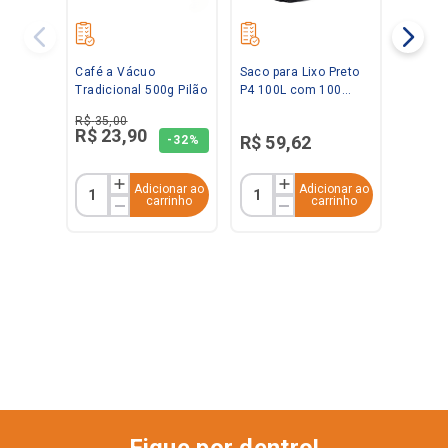
Café a Vácuo
Saco para Lixo Preto
Tradicional 500g Pilão
P4 100L com 100
unidades Ravana
R$
35
,
00
R$
23
,
90
R$
59
,
62
-
32%
Adicionar ao
Adicionar ao
carrinho
carrinho
Fique por dentro!