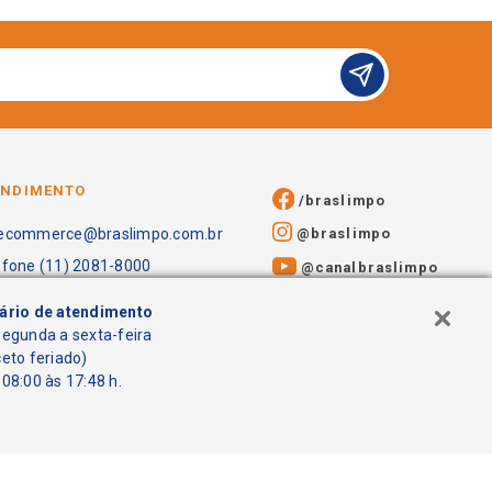
ENDIMENTO
/braslimpo
@braslimpo
ecommerce@braslimpo.com.br
efone (11) 2081-8000
@canalbraslimpo​
ário de atendimento
segunda a sexta-feira
ceto feriado)
08:00 às 17:48 h.