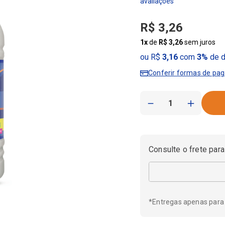
R$
3
,
26
1
x
de
R$
3
,
26
sem juros
ou R$
3,16
com
3%
de d
Conferir formas de pa
－
＋
Consulte o frete para
*Entregas apenas para