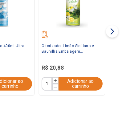
o 400ml Ultra
Odorizador Limão Siciliano e
Baunilha Embalagem
Econômica 360ml Bom Ar
R$
20
,
88
dicionar ao
Adicionar ao
carrinho
carrinho