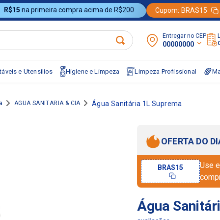
R$15
na primeira compra acima de R$200
Cupom:
BRAS15
Entregar no CEP:
00000000
áveis e Utensílios
Higiene e Limpeza
Limpeza Profissional
Ma
a
AGUA SANITARIA & CIA
Água Sanitária 1L Suprema
OFERTA DO DI
Use e
BRAS15
comp
Água Sanitár