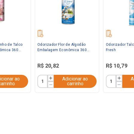
inho de Talco
Odorizador Flor de Algodão
Odorizador Talc
ômica 360ml
Embalagem Econômica 360ml
Fresh
Bom Ar
R$
20
,
82
R$
10
,
79
icionar ao
Adicionar ao
A
carrinho
carrinho