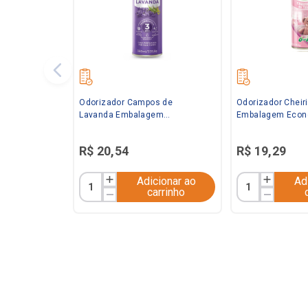
Odorizador Campos de
Odorizador Cheir
Lavanda Embalagem
Embalagem Econ
Econômica 360ml Bom Ar
Bom Ar
R$
20
,
54
R$
19
,
29
Adicionar ao
Ad
carrinho