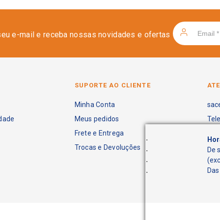
seu e-mail e receba nossas novidades e ofertas
SUPORTE AO CLIENTE
AT
Minha Conta
sac
idade
Meus pedidos
Tel
Frete e Entrega
.
Hor
Trocas e Devoluções
.
De 
.
(ex
.
Das 