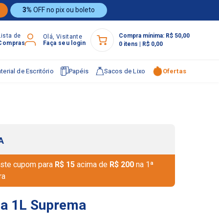
3%
OFF no pix ou boleto
Lista de
Compra mínima:
R$ 50,00
Olá, Visitante
Compras
Faça seu login
0
itens
|
R$ 0,00
terial de Escritório
Papéis
Sacos de Lixo
Ofertas
A
ste cupom para
R$ 15
acima de
R$ 200
na 1ª
ra
ia 1L Suprema