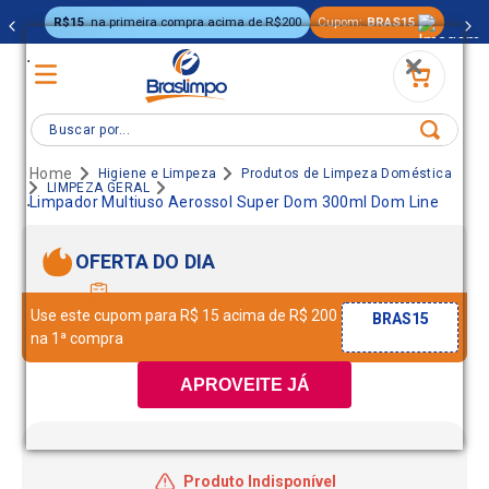
R$15
na primeira compra acima de R$200
Cupom:
BRAS15
.
Buscar por...
Higiene e Limpeza
Produtos de Limpeza Doméstica
LIMPEZA GERAL
.
Limpador Multiuso Aerossol Super Dom 300ml Dom Line
OFERTA DO DIA
Use este cupom para R$ 15 acima de R$ 200
BRAS15
na 1ª compra
APROVEITE JÁ