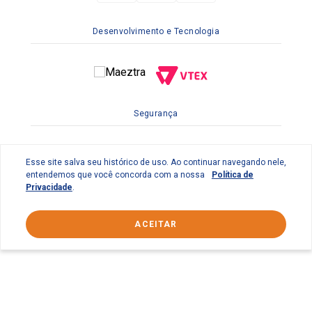
Desenvolvimento e Tecnologia
Segurança
Esse site salva seu histórico de uso. Ao continuar navegando nele,
entendemos que você concorda com a nossa
Política de
Privacidade
.
ACEITAR
© 2022 Braslimpo Comercial Ltda | Av. Lauro de Gusmão
Silveira, 158 Parque Industrial do Jardim São Geraldo -
Guarulhos/SP CEP: 07140-010 | CNPJ 65.833.410/0001-69