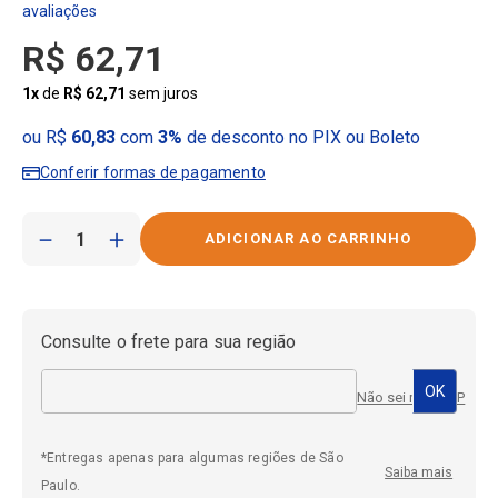
R$
62
,
71
1
x
de
R$
62
,
71
sem juros
ou R$
60,83
com
3%
de desconto no PIX ou Boleto
Conferir formas de pagamento
－
＋
Consulte o frete para sua região
Não sei meu CEP
*Entregas apenas para algumas regiões de São
Saiba mais
Paulo.