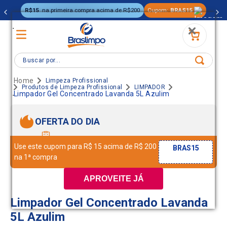
R$15
na primeira compra acima de R$200
Cupom:
BRAS15
.
Buscar por...
Limpeza Profissional
Produtos de Limpeza Profissional
LIMPADOR
.
Limpador Gel Concentrado Lavanda 5L Azulim
OFERTA DO DIA
Use este cupom para R$ 15 acima de R$ 200
BRAS15
na 1ª compra
APROVEITE JÁ
Limpador Gel Concentrado Lavanda
5L Azulim