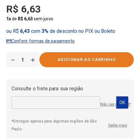
R$
6
,
63
1
x
de
R$
6
,
63
sem juros
ou R$
6,43
com
3%
de desconto no PIX ou Boleto
Conferir formas de pagamento
－
＋
Consulte o frete para sua região
Não sei meu CEP
*Entregas apenas para algumas regiões de São
Saiba mais
Paulo.