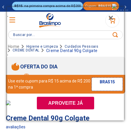
R$15
na primeira compra acima de R$200
Cupom:
BRAS15
.
Buscar por...
Higiene e Limpeza
Cuidados Pessoais
CREME DENTAL
Creme Dental 90g Colgate
.
OFERTA DO DIA
Use este cupom para R$ 15 acima de R$ 200
BRAS15
na 1ª compra
APROVEITE JÁ
Creme Dental 90g Colgate