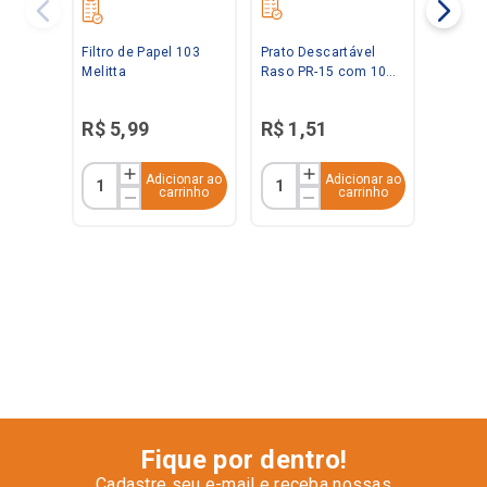
Filtro de Papel 103
Prato Descartável
Melitta
Raso PR-15 com 10
Unidades Kerocopo
R$
5
,
99
R$
1
,
51
Adicionar ao
Adicionar ao
carrinho
carrinho
Fique por dentro!
Cadastre seu e-mail e receba nossas