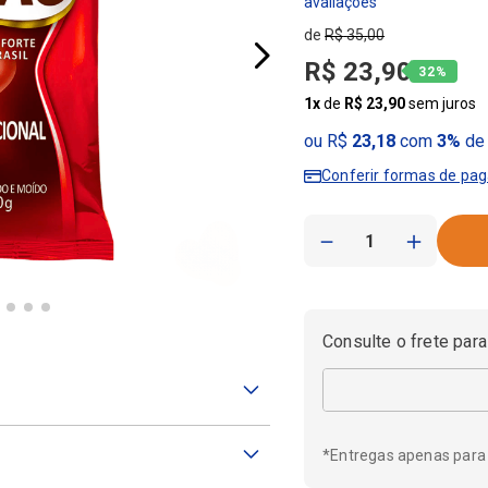
R$
35
,
00
R$
23
,
90
32%
1
x
de
R$
23
,
90
sem juros
ou R$
23,18
com
3%
de 
Conferir formas de pa
－
＋
Consulte o frete para
*Entregas apenas para