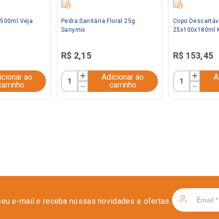
l 500ml Veja
Pedra Sanitária Floral 25g
Copo Descartáv
Sanymix
25x100x180ml 
R$
2
,
15
R$
153
,
45
icionar ao
Adicionar ao
A
carrinho
carrinho
seu e-mail e receba nossas novidades e ofertas