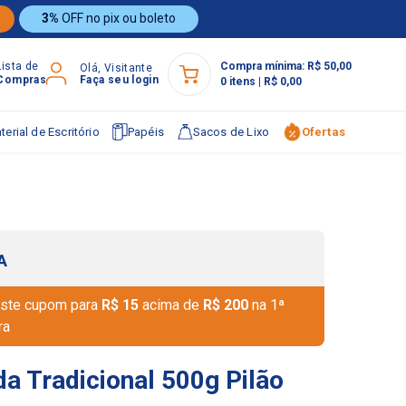
3%
OFF no pix ou boleto
Lista de
Compra mínima:
R$ 50,00
Olá, Visitante
Compras
Faça seu login
0
itens
|
R$ 0,00
terial de Escritório
Papéis
Sacos de Lixo
Ofertas
A
ste cupom para
R$ 15
acima de
R$ 200
na 1ª
ra
a Tradicional 500g Pilão