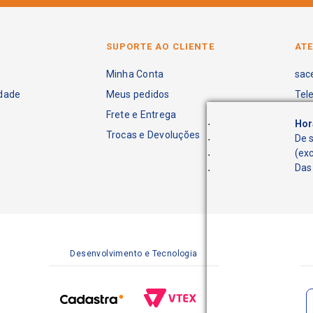
SUPORTE AO CLIENTE
AT
Minha Conta
sac
idade
Meus pedidos
Tel
Frete e Entrega
.
Hor
Trocas e Devoluções
.
De 
.
(ex
.
Das 
Desenvolvimento e Tecnologia