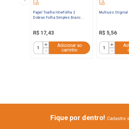
Papel Toalha Interfolha 2
Multiuso Origina
Dobras Folha Simples Branco
20x21 C/ 1.000 folhas Baby
R$
17
,
43
R$
5
,
56
Adicionar ao
Ad
carrinho
Fique por dentro!
Cadastre 