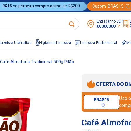
R$15
na primeira compra acima de R$200
Cupom:
BRAS15
Entregar no CEP:
00000000
áveis e Utensílios
Higiene e Limpeza
Limpeza Profissional
Ma
Café Almofada Tradicional 500g Pilão
OFERTA DO DI
Use e
BRAS15
comp
Café Almofad