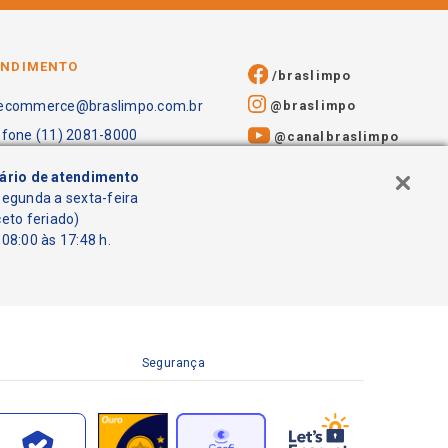
ENDIMENTO
/braslimpo
@braslimpo
ecommerce@braslimpo.com.br
efone (11) 2081-8000
@canalbraslimpo​
ário de atendimento
segunda a sexta-feira
ceto feriado)
08:00 às 17:48 h.
Segurança