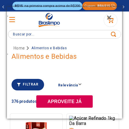
R$15
na primeira compra acima de R$200
Cupom:
BRAS15
.
Buscar por...
Alimentos e Bebidas
.
Alimentos e Bebidas
FILTRAR
Relevância
376
APROVEITE JÁ