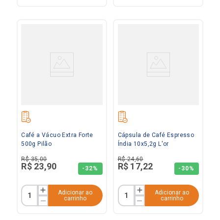
Café a Vácuo Extra Forte
Cápsula de Café Espresso
500g Pilão
Índia 10x5,2g L'or
R$
35
,
00
R$
24
,
60
R$
23
,
90
R$
17
,
22
-
32%
-
30%
Adicionar ao
Adicionar ao
carrinho
carrinho