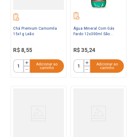
Chá Premium Camomila
Água Mineral Com Gás
15x1g Leão
Fardo 12x300ml São
Lourenço
R$
8
,
55
R$
35
,
24
Adicionar ao
Adicionar ao
carrinho
carrinho