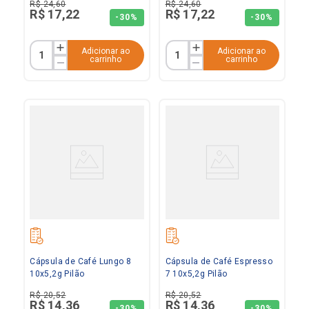
R$
24
,
60
R$
24
,
60
R$
17
,
22
R$
17
,
22
-
30%
-
30%
Adicionar ao
Adicionar ao
carrinho
carrinho
Cápsula de Café Lungo 8
Cápsula de Café Espresso
10x5,2g Pilão
7 10x5,2g Pilão
R$
20
,
52
R$
20
,
52
R$
14
,
36
R$
14
,
36
-
30%
-
30%