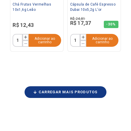
Chá Frutas Vermelhas
Cápsula de Café Espresso
10x1,6g Leão
Dubai 10x5,2g L'or
R$
24
,
81
R$
17
,
37
R$
12
,
43
-
30%
Adicionar ao
Adicionar ao
carrinho
carrinho