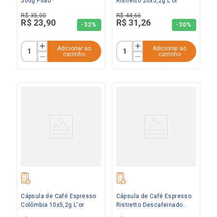
500g Pilão
Ristretto 20x5,2g L'or
R$
35
,
00
R$
44
,
66
R$
23
,
90
R$
31
,
26
-
32%
-
30%
Adicionar ao
Adicionar ao
carrinho
carrinho
Cápsula de Café Espresso
Cápsula de Café Espresso
Colômbia 10x5,2g L'or
Ristretto Descafeinado
10x5,2g L'or