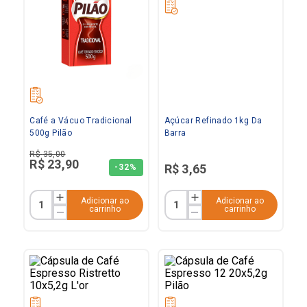
Café a Vácuo Tradicional
Açúcar Refinado 1kg Da
500g Pilão
Barra
R$
35
,
00
R$
23
,
90
R$
3
,
65
-
32%
Adicionar ao
Adicionar ao
carrinho
carrinho