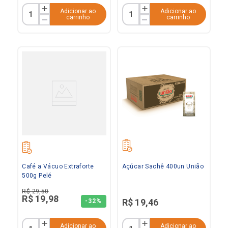
Adicionar ao
Adicionar ao
carrinho
carrinho
Café a Vácuo Extraforte
Açúcar Sachê 400un União
500g Pelé
R$
29
,
50
R$
19
,
98
R$
19
,
46
-
32%
Adicionar ao
Adicionar ao