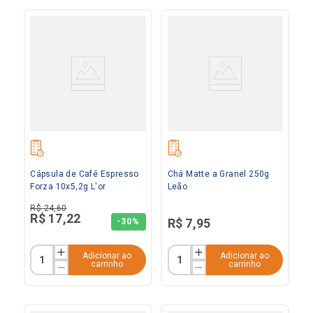
Cápsula de Café Espresso
Chá Matte a Granel 250g
Forza 10x5,2g L'or
Leão
R$
24
,
60
R$
17
,
22
R$
7
,
95
-
30%
Adicionar ao
Adicionar ao
carrinho
carrinho