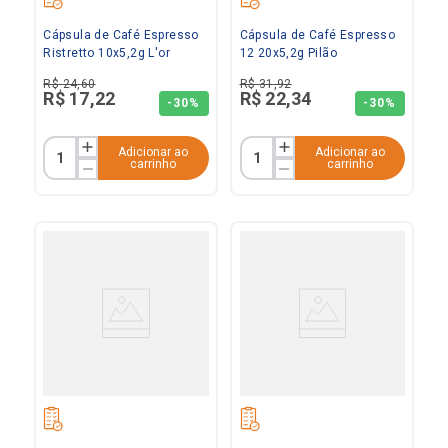
Cápsula de Café Espresso
Cápsula de Café Espresso
Ristretto 10x5,2g L'or
12 20x5,2g Pilão
R$
24
,
60
R$
31
,
92
R$
17
,
22
R$
22
,
34
-
30%
-
30%
Adicionar ao
Adicionar ao
carrinho
carrinho