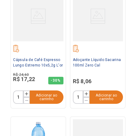
Cápsula de Café Espresso
Adoçante Líquido Sacarina
Lungo Estremo 10x5,2g L'or
100ml Zero Cal
R$
24
,
60
R$
17
,
22
R$
8
,
06
-
30%
Adicionar ao
Adicionar ao
carrinho
carrinho