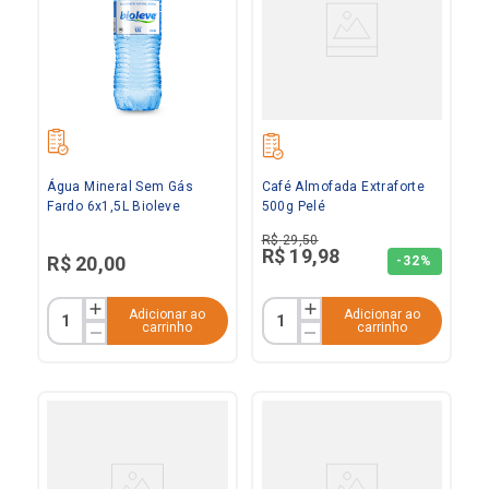
Água Mineral Sem Gás
Café Almofada Extraforte
Fardo 6x1,5L Bioleve
500g Pelé
R$
29
,
50
R$
19
,
98
R$
20
,
00
-
32%
Adicionar ao
Adicionar ao
carrinho
carrinho