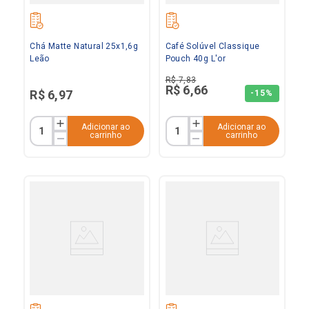
Chá Matte Natural 25x1,6g
Café Solúvel Classique
Leão
Pouch 40g L'or
R$
7
,
83
R$
6
,
66
R$
6
,
97
-
15%
Adicionar ao
Adicionar ao
carrinho
carrinho