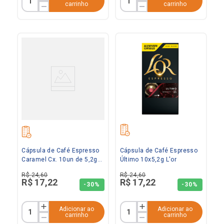
carrinho
carrinho
Cápsula de Café Espresso
Cápsula de Café Espresso
Caramel Cx. 10un de 5,2g
Último 10x5,2g L'or
L'or
R$
24
,
60
R$
24
,
60
R$
17
,
22
R$
17
,
22
-
30%
-
30%
Adicionar ao
Adicionar ao
carrinho
carrinho