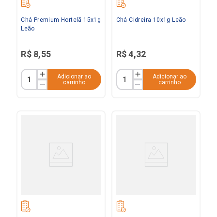
Chá Premium Hortelã 15x1g
Chá Cidreira 10x1g Leão
Leão
R$
8
,
55
R$
4
,
32
Adicionar ao
Adicionar ao
carrinho
carrinho