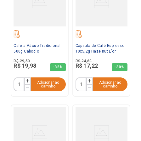
Café a Vácuo Tradicional
Cápsula de Café Espresso
500g Caboclo
10x5,2g Hazelnut L'or
R$
29
,
50
R$
24
,
60
R$
19
,
98
R$
17
,
22
-
32%
-
30%
Adicionar ao
Adicionar ao
carrinho
carrinho