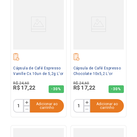
Cápsula de Café Espresso
Cápsula de Café Espresso
Vanille Cx.10un de 5,2g L'or
Chocolate 10x5,2 L'or
R$
24
,
60
R$
24
,
60
R$
17
,
22
R$
17
,
22
-
30%
-
30%
Adicionar ao
Adicionar ao
carrinho
carrinho