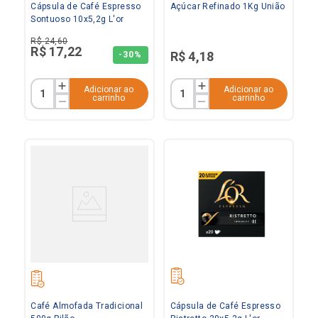
Cápsula de Café Espresso
Açúcar Refinado 1Kg União
Sontuoso 10x5,2g L'or
R$
24
,
60
R$
17
,
22
R$
4
,
18
-
30%
Adicionar ao
Adicionar ao
carrinho
carrinho
Café Almofada Tradicional
Cápsula de Café Espresso