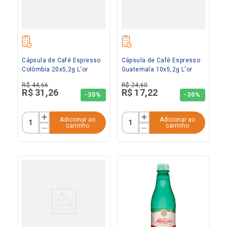
Cápsula de Café Espresso
Cápsula de Café Espresso
Colômbia 20x5,2g L'or
Guatemala 10x5,2g L'or
R$
44
,
66
R$
24
,
60
R$
31
,
26
R$
17
,
22
-
30%
-
30%
Adicionar ao
Adicionar ao
carrinho
carrinho