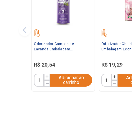
Odorizador Campos de
Odorizador Cheir
Lavanda Embalagem
Embalagem Econ
Econômica 360ml Bom Ar
Bom Ar
R$
20
,
54
R$
19
,
29
Adicionar ao
Ad
carrinho