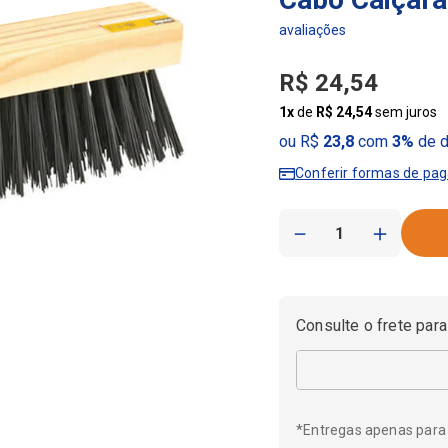
R$
24
,
54
1
x
de
R$
24
,
54
sem juros
ou R$
23,8
com
3%
de d
Conferir formas de pa
－
＋
Consulte o frete para
*Entregas apenas para