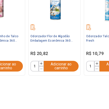
inho de Talco
Odorizador Flor de Algodão
Odorizador Talc
ômica 360ml
Embalagem Econômica 360ml
Fresh
Bom Ar
R$
20
,
82
R$
10
,
79
icionar ao
Adicionar ao
A
carrinho
carrinho