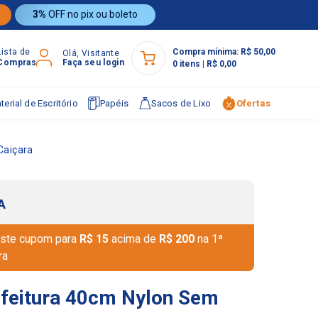
3%
OFF no pix ou boleto
Lista de
Compra mínima:
R$ 50,00
Olá, Visitante
Compras
Faça seu login
0
itens
|
R$ 0,00
terial de Escritório
Papéis
Sacos de Lixo
Ofertas
Caiçara
A
ste cupom para
R$ 15
acima de
R$ 200
na 1ª
ra
feitura 40cm Nylon Sem