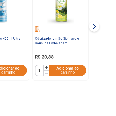
o 400ml Ultra
Odorizador Limão Siciliano e
Baunilha Embalagem
Econômica 360ml Bom Ar
R$
20
,
88
dicionar ao
Adicionar ao
carrinho
carrinho