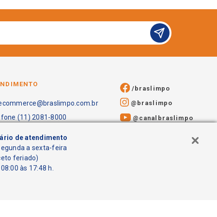
ENDIMENTO
/braslimpo
@braslimpo
ecommerce@braslimpo.com.br
efone (11) 2081-8000
@canalbraslimpo​
ário de atendimento
segunda a sexta-feira
ceto feriado)
08:00 às 17:48 h.