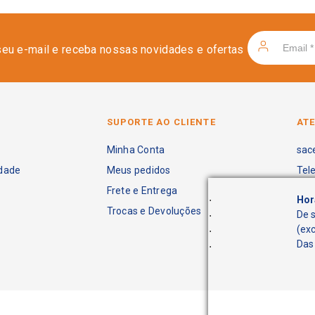
seu e-mail e receba nossas novidades e ofertas
SUPORTE AO CLIENTE
AT
Minha Conta
sac
idade
Meus pedidos
Tel
Frete e Entrega
.
Hor
Trocas e Devoluções
.
De 
.
(ex
.
Das 