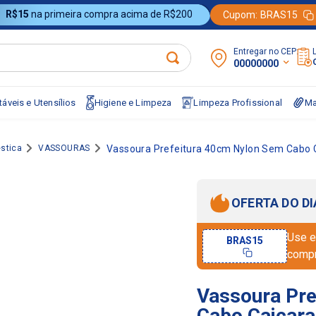
R$15
na primeira compra acima de R$200
Cupom:
BRAS15
Entregar no CEP:
00000000
áveis e Utensílios
Higiene e Limpeza
Limpeza Profissional
Ma
stica
VASSOURAS
Vassoura Prefeitura 40cm Nylon Sem Cabo 
OFERTA DO DI
Use e
BRAS15
comp
Vassoura Pre
Cabo Caiçara